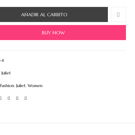
AÑADIR AL CARRITO
BUY NOW
t-4
:
Juliet
:
Fashion
,
Juliet
,
Women